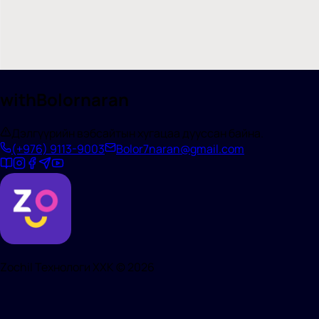
withBolornaran
Дэлгүүрийн вэбсайтын хугацаа дууссан байна.
(+976)
9113-9003
Bolor7naran@gmail.com
Zochil Технологи ХХК ©
2026