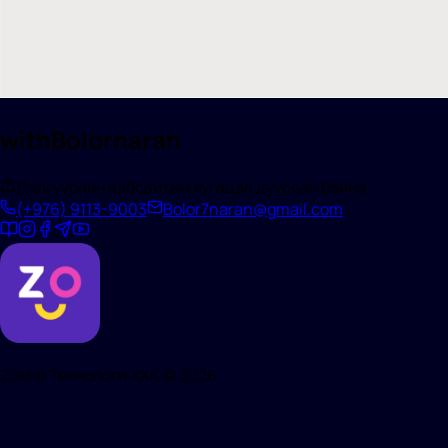
withBolornaran
Дэлгүүрийн вэбсайтын хугацаа дууссан байна.
(+976)
9113-9003
Bolor7naran@gmail.com
Zochil Технологи ХХК ©
2026